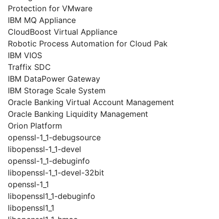
Protection for VMware
IBM MQ Appliance
CloudBoost Virtual Appliance
Robotic Process Automation for Cloud Pak
IBM VIOS
Traffix SDC
IBM DataPower Gateway
IBM Storage Scale System
Oracle Banking Virtual Account Management
Oracle Banking Liquidity Management
Orion Platform
openssl-1_1-debugsource
libopenssl-1_1-devel
openssl-1_1-debuginfo
libopenssl-1_1-devel-32bit
openssl-1_1
libopenssl1_1-debuginfo
libopenssl1_1