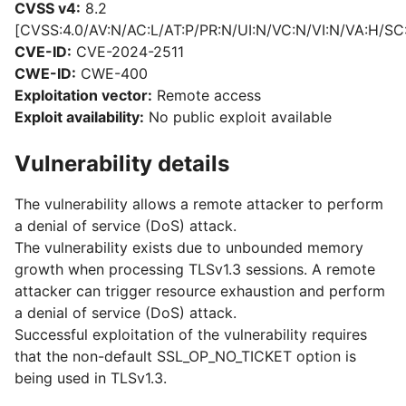
CVSS v4:
8.2
[CVSS:4.0/AV:N/AC:L/AT:P/PR:N/UI:N/VC:N/VI:N/VA:H/SC
CVE-ID:
CVE-2024-2511
CWE-ID:
CWE-400
Exploitation vector:
Remote access
Exploit availability:
No public exploit available
Vulnerability details
The vulnerability allows a remote attacker to perform
a denial of service (DoS) attack.
The vulnerability exists due to unbounded memory
growth when processing TLSv1.3 sessions. A remote
attacker can trigger resource exhaustion and perform
a denial of service (DoS) attack.
Successful exploitation of the vulnerability requires
that the non-default SSL_OP_NO_TICKET option is
being used in TLSv1.3.