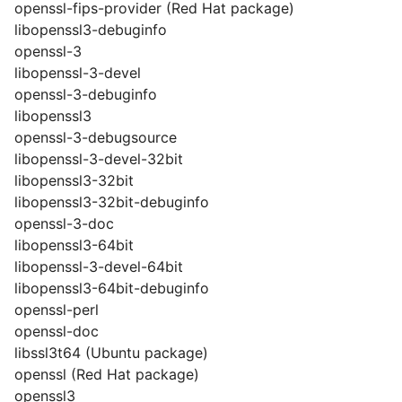
openssl-fips-provider (Red Hat package)
libopenssl3-debuginfo
openssl-3
libopenssl-3-devel
openssl-3-debuginfo
libopenssl3
openssl-3-debugsource
libopenssl-3-devel-32bit
libopenssl3-32bit
libopenssl3-32bit-debuginfo
openssl-3-doc
libopenssl3-64bit
libopenssl-3-devel-64bit
libopenssl3-64bit-debuginfo
openssl-perl
openssl-doc
libssl3t64 (Ubuntu package)
openssl (Red Hat package)
openssl3